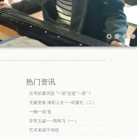
热门资讯
古琴的量词是 “一张”还是“一床”？
无极变奏·漆彩人生——武夏红（二）
一物一说·笔
非常玉鉴——熊韩飞（一）
艺术来源于传统