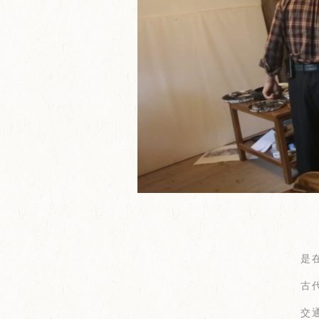
是
古
交