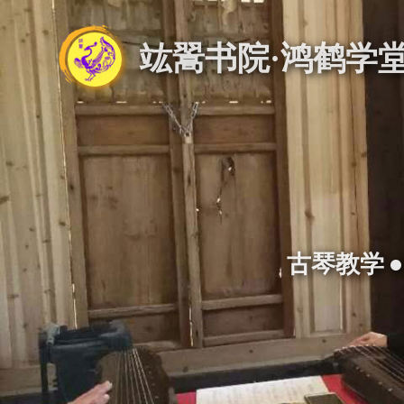
竑翯书院·鸿鹤学
古琴教学 •