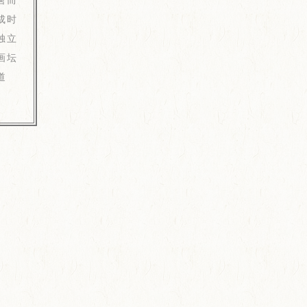
成时
独立
画坛
道