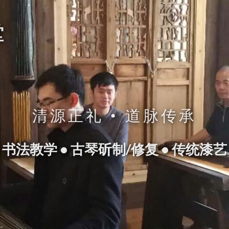
堂
清源正礼 • 道脉传承
 书法教学 • 古琴斫制/修复 • 传统漆艺