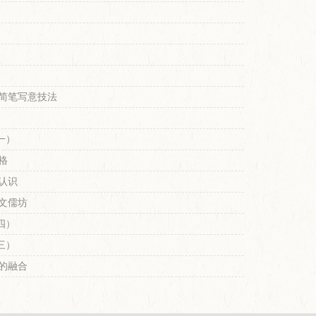
简笔写意技法
一）
格
认识
文儒坊
四）
三）
的融合