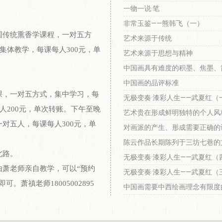
一物一说·笔
非常玉鉴——熊韩飞（一）
国传统熏香学课程，一对五方
艺术来源于传统
，集体教学，每课每人300元，单
艺术来源于思想与精神
中国画具有难度的积墨、焦墨、
中国画的品评标准
课，一对五方式，集中学习，每
无极变奏·漆彩人生——武夏红（
每人200元，单次转账。下午至晚
艺术贵在形成鲜明独特的个人风
对五人，每课每人300元，单
对画派的产生、形成需要正确的
陈云作品长期陈列于三坊七巷的
北路。
无极变奏·漆彩人生——武夏红（
由萧老师亲自教学，可以“预约
无极变奏·漆彩人生——武夏红（
可。萧禛老师18005002895
中国画需要中西绘画理念有限度