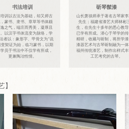
书法培训
斫琴髹漆
法培训以古法为基础，却又师古
山长萧禛师承于著名古琴家李
泥，篆书、隶书、章草等书体颇
先生；福建省漆艺大师林彬
俊逸之气，端庄而秀美，凝厚且
生，在先生十多年的悉心教导
动。以汉字书体流变为脉络，学
已学有所成。潜心于琴学的传
法者以：象形字、甲骨文为“说
精研，收藏与斫制，将所学漆
演变契证为始，临习篆书，以期
漆器艺术与古琴斫制融为一体
翯学员于书法中不仅学有所成，
福州传统漆艺，制作出样式丰
更兼陶冶性情。
工艺考究的古琴。
艺】