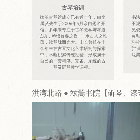
古琴培训
竑翯古琴馆成立已有近十年，由李
书
禹贤先生于2006年5月亲自题名开
不
馆。多年来专注于古琴教学与琴道
见
弘扬，琴馆首要之旨——承古人之雅
灵
蕴，续琴脉而光大。山长萧禛在十
习书
余年来在古琴文化艺术研究与探索
字”
中，不断积累传统经验，形成属于
竑
自己的一套精湛、完备、系统的古
琴及斫琴教学课程。
洪湾北路 ● 竑翯书院【斫琴、漆