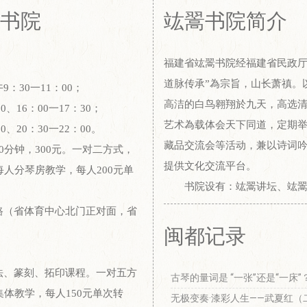
书院
竑翯书院简介
福建省竑翯书院经福建省民政厅审
道脉传承”為宗旨，山长萧禛。
：30一11：00；
高洁的白鸟翱翔於九天，高选
0、16：00一17：30；
艺术為载体会天下同道，定期
0、20：30一22：00。
藏品交流会等活动，兼以诗词
0分钟，300元。一对二方式，
提供文化交流平台。
每人分琴房教学，每人200元单
书院设有：竑翯讲坛、竑翯古
路（省体育中心北门正对面，省
闽都记录
法、篆刻、拓印课程。一对五方
古琴的量词是 “一张”还是“一床”
集体教学，每人150元单次转
无极变奏·漆彩人生——武夏红（