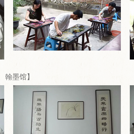
琴、翰墨馆】