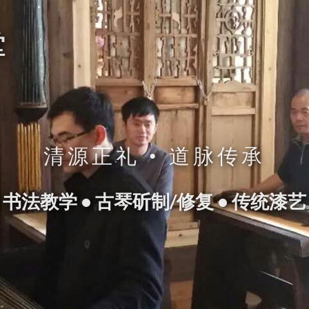
堂
清源正礼 • 道脉传承
 书法教学 • 古琴斫制/修复 • 传统漆艺