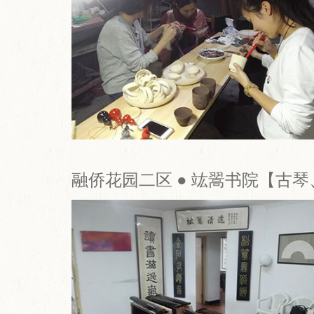
融侨花园二区 ● 竑翯书院【古