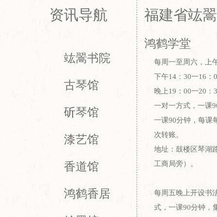
资讯导航
福建省竑翯
鸿鹤学堂
竑翯书院
每周一至周六，上午9
下午14：30一16：0
古琴馆
晚上19：00一20：3
一对一方式，一课9
斫琴馆
一课90分钟，每课
次转账。
漆艺馆
地址：鼓楼区琴湖
工商局旁）。
香道馆
鸿鹤香居
每周五晚上开设书
式，一课90分钟，