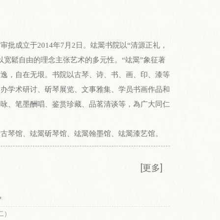
批成立于2014年7月2日。竑翯书院以“清源正礼，
以宽鬆自由的理念主张艺术的多元性。“竑翯”象征著
清逸，自在无垠。书院以古琴、诗、书、画、印、漆等
举办学术研讨、斫琴展览、文事雅集、学员书画作品和
吟咏、笔墨酬唱、鉴赏珍藏、品茗清谈等，為广大同仁
琴馆、竑翯斫琴馆、竑翯翰墨馆、竑翯漆艺馆。
[更多]
？
二）