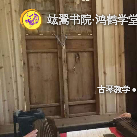
竑翯书院·鸿鹤学
古琴教学 •