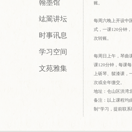
翰墨馆
账。
竑翯讲坛
每周六晚上开设中
式，一课120分钟
时事讯息
次转账。
学习空间
每周日上午，琴曲
课120分钟，每课
文苑雅集
上斫琴、髹漆课，一
次或全年缴交。
地址：仓山区洪湾
备注：以上课程均
制”学习，提前联系即